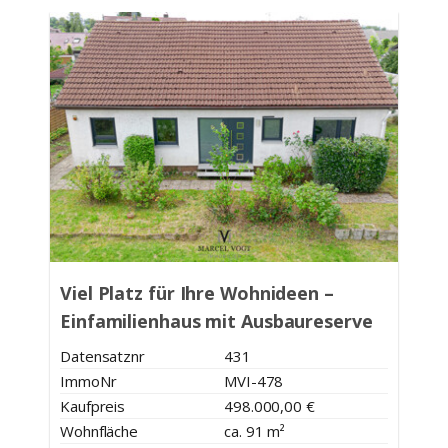
Viel Platz für Ihre Wohnideen –
Einfamilienhaus mit Ausbaureserve
und großem Garten
Datensatznr
431
ImmoNr
MVI-478
Kaufpreis
498.000,00 €
Wohnfläche
ca. 91 m²